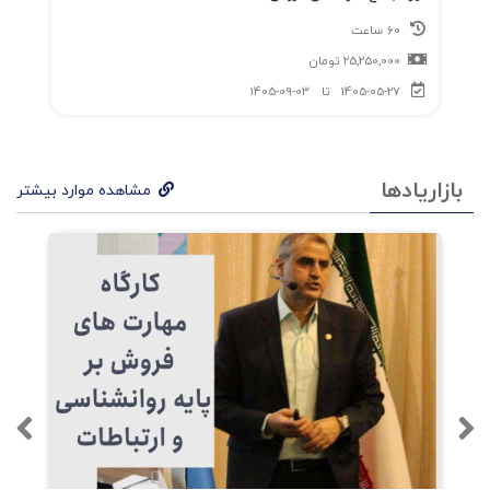
60 ساعت
25,250,000
تومان
1405-05-27
تا
1405-09-03
بازاریادها
مشاهده موارد بیشتر