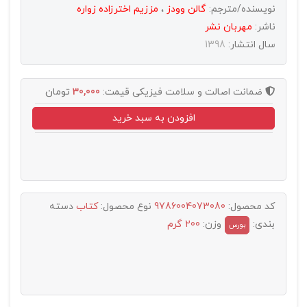
نویسنده/مترجم:
گالن وودز
،
مززیم اخترزاده زواره
ناشر:
مهربان نشر
سال انتشار:
1398
ضمانت اصالت و سلامت فیزیکی
قیمت:
30,000
تومان
افزودن به سبد خرید
کد محصول:
9786004073080
نوع محصول:
کتاب
دسته
بندی:
وزن:
200 گرم
بورس