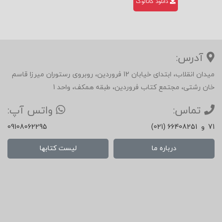
دانلود کاتالوگ
آدرس:
میدان انقلاب، ابتدای خیابان 12 فروردین، روبروی رستوران میرزا قاسم
خان رشتی، مجتمع کتاب فروردین، طبقه همکف، واحد 1
تماس:
واتس آپ:
71
و
(021) 66408251
09108062295
درباره ما
لیست کتابها