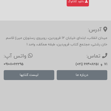
دانلود کاتالوگ
آدرس:
میدان انقلاب، ابتدای خیابان 12 فروردین، روبروی رستوران میرزا قاسم
خان رشتی، مجتمع کتاب فروردین، طبقه همکف، واحد 1
تماس:
واتس آپ:
71
و
(021) 66408251
09108062295
درباره ما
لیست کتابها