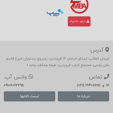
دانلود کاتالوگ
آدرس:
میدان انقلاب، ابتدای خیابان 12 فروردین، روبروی رستوران میرزا قاسم
خان رشتی، مجتمع کتاب فروردین، طبقه همکف، واحد 1
تماس:
واتس آپ:
71
و
(021) 66408251
09108062295
درباره ما
لیست کتابها