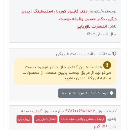
نویسنده/مترجم:
دکتر فابیولا کورورا
،
استیملینگ
،
پرویز
درگی
،
دکتر حسین وظیفه دوست
ناشر:
انتشارات بازاريابي
سال انتشار:
1403
ضمانت اصالت و سلامت فیزیکی
متاسفانه این کالا در حال حاضر موجود نیست.
می‌توانید از طریق لیست پایین صفحه، از محصولات
مشابه این کالا دیدن نمایید.
موجود شد به من اطلاع بده
کد محصول:
9786006982823
نوع محصول:
کتاب
دسته
بندی:
ارتباط با مشتري و رفتار مصرف کننده
انتشارات بازاریابی
پرویز درگی
وزن:
150 گرم