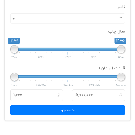
ناشر
--
سال چاپ
1380
1405
1380
1386
1393
1399
1405
قیمت (تومان)
1000
1250750
2500500
3750250
5000000
تا
5,000,000
از
1,000
جستجو