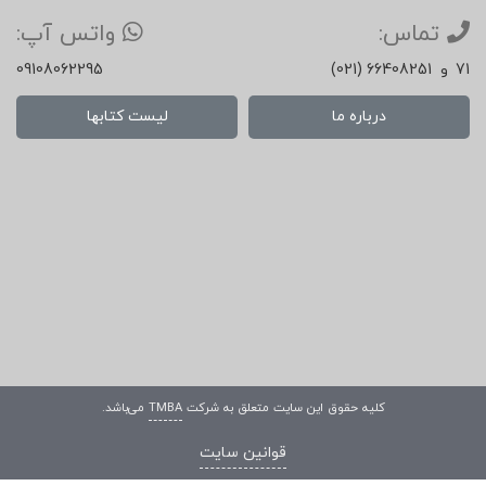
تماس:
واتس آپ:
71
و
(021) 66408251
09108062295
درباره ما
لیست کتابها
کلیه حقوق این سایت متعلق به شرکت
TMBA
می‌باشد.
قوانین سایت