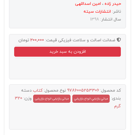
حیدر زاده
،
امین اسداللهی
ناشر:
انتشارات سيته
سال انتشار:
1398
ضمانت اصالت و سلامت فیزیکی
قیمت:
200,000
تومان
افزودن به سبد خرید
کد محصول:
9786005253306
نوع محصول:
کتاب
دسته
بندی:
وزن:
320
مباتي بازايابي انواع بازاريابي
مباتی بازایابی انواع بازاریابی
گرم