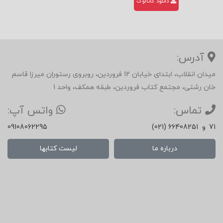
دانلود کاتالوگ
آدرس:
میدان انقلاب، ابتدای خیابان 12 فروردین، روبروی رستوران میرزا قاسم
خان رشتی، مجتمع کتاب فروردین، طبقه همکف، واحد 1
تماس:
واتس آپ:
71
و
(021) 66408251
09108062295
درباره ما
لیست کتابها