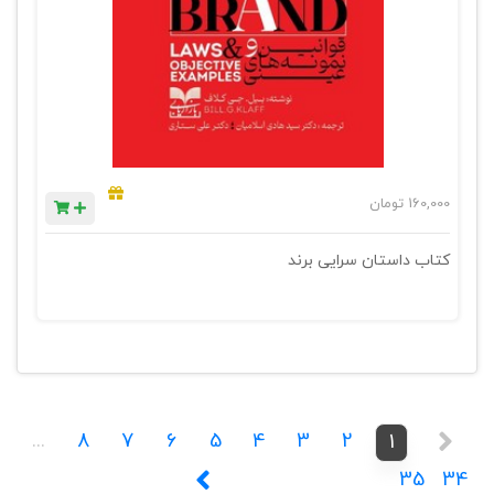
160,000
تومان
کتاب داستان سرایی برند
...
8
7
6
5
4
3
2
1
35
34