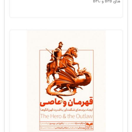
های B2B و B2C