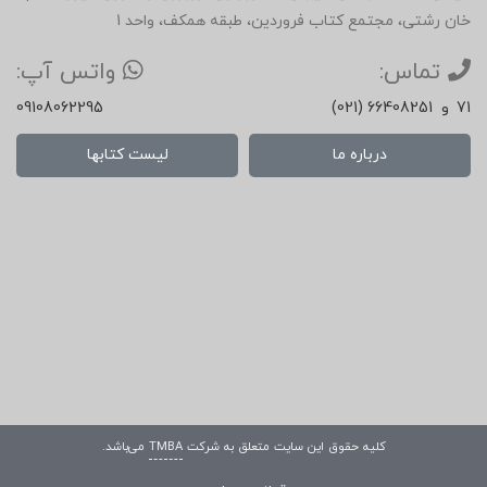
خان رشتی، مجتمع کتاب فروردین، طبقه همکف، واحد 1
تماس:
واتس آپ:
71
و
(021) 66408251
09108062295
درباره ما
لیست کتابها
کلیه حقوق این سایت متعلق به شرکت
TMBA
می‌باشد.