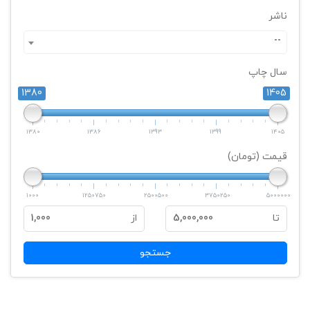
ناشر
--
سال چاپ
1380
1405
1380
1386
1393
1399
1405
قیمت (تومان)
1000
1250750
2500500
3750250
5000000
تا
5,000,000
از
1,000
جستجو