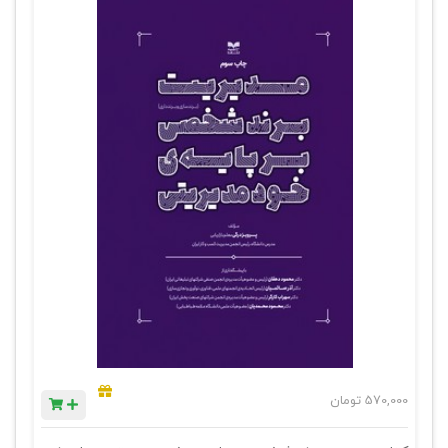
570,000
تومان