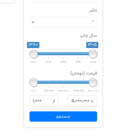
ناشر
--
سال چاپ
1380
1405
1380
1386
1393
1399
1405
قیمت (تومان)
1000
1250750
2500500
3750250
5000000
تا
5,000,000
از
1,000
جستجو