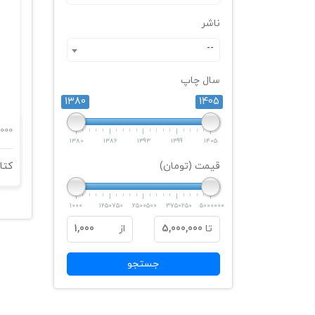
ناشر
--
سال چاپ
1380
1405
000
1380
1386
1393
1399
1405
قیمت (تومان)
1000
1250750
2500500
3750250
5000000
تا
5,000,000
از
1,000
جستجو