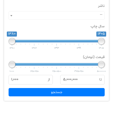
ناشر
--
سال چاپ
1380
1405
1380
1386
1393
1399
1405
قیمت (تومان)
1000
1250750
2500500
3750250
5000000
تا
5,000,000
از
1,000
جستجو