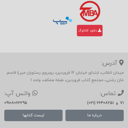
دانلود کاتالوگ
آدرس:
میدان انقلاب، ابتدای خیابان 12 فروردین، روبروی رستوران میرزا قاسم
خان رشتی، مجتمع کتاب فروردین، طبقه همکف، واحد 1
تماس:
واتس آپ:
71
و
(021) 66408251
09108062295
درباره ما
لیست کتابها