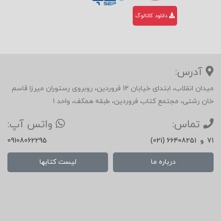
دانلود کاتالوگ
آدرس:
میدان انقلاب، ابتدای خیابان 12 فروردین، روبروی رستوران میرزا قاسم
خان رشتی، مجتمع کتاب فروردین، طبقه همکف، واحد 1
تماس:
واتس آپ:
71
و
(021) 66408251
09108062295
درباره ما
لیست کتابها