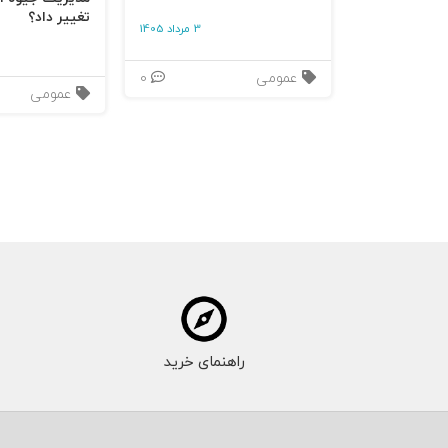
شیمی خوشبختی و قدرت رنج
تغییر داد؟
3 مرداد 1405
در فصل‌هایی مانند
«شیمی شادی»
و
«قدرت درد
عمومی
0
سروتونین، اکسی‌توسین و اندورفین‌ها را در ا
عمومی
بیولوژیک‌اند: مغز ما برای دنبال کردن پاداش‌ها،
به رشد و تکامل ذهنی می‌انجامد. این نگاه زیس
شادی‌ای که نه در حذف سختی، بلکه در معنا‌د
از میمون‌های اجتماعی تا انسان
در نیمهٔ دوم کتاب، محور بحث از زیست‌شناسی
حیوانی اجتماعی به
موجودی فرهنگی
بدل شد؛ م
راهنمای خرید
فصل‌هایی مانند «میمون تقلیدگر»، «نوزادان ب
غرایز کهن با ابزارهای مدرن ترکیب می‌شوند و ت