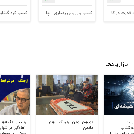
گی تکاملی، کلید فهم رفتارهای مدرن، از اقتصاد تصمیم‌گیری گرفته ت
کتاب مدیریت قدرت در کاروکسب
کتاب بازاریابی رفتاری - چاپ سوم
کتاب گره گشای
انش تکاملی در
درک رفتار مصرف‌کننده
است. اَش نشان می‌دهد چرا برند
نند، در سطح ناخودآگاه جذاب‌ترند. برای مثال، انسان‌ها به‌طور طبیعی 
بازاریادها
د؛ همین «امنیت در گله» اساس واکنش مثبت به بازخوردهای اجتماعی
‌های اجتماعی به وضوح قابل مشاهده است.
تر ما در برابر خطر، بیش از حد محتاط یا هیجان‌زده‌ایم؛ زیرا مغز ما
م می‌شده است. اما در جهان مدرن، همین سوگیری‌های بقا می‌توانند 
یریت
دورهم بودن برای کنار هم
وبینار یافته‌ها
ه کتاب
ماندن
آمادگی در شرای
 قواعد بقا را
حرکت با هوشم