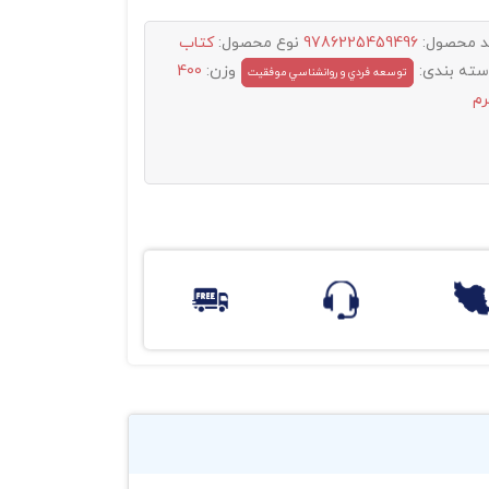
د محصول:
9786225459496
نوع محصول:
کتاب
سته بندی:
وزن:
400
توسعه فردي و روانشناسي موفقيت
رم