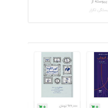
پیوسته از
ستگی تکرار
م، در حالی که
عالی. او
اریخ حیات روی
داران، و تمایل
926,000
تومان
1,184,000
تومان