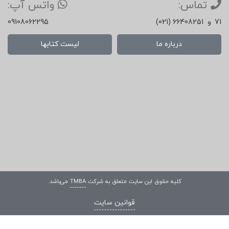
تماس:
واتس آپ:
71
و
(021) 66408251
09108062295
درباره ما
لیست کتابها
کلیه حقوق این سایت متعلق به شرکت
TMBA
می‌باشد.
قوانین سایت