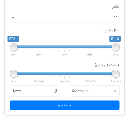
ناشر
--
سال چاپ
1380
1405
1380
1386
1393
1399
1405
قیمت (تومان)
1000
1250750
2500500
3750250
5000000
تا
5,000,000
از
1,000
جستجو