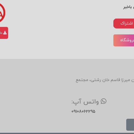
باخبر
اشتراک
دان
فروشگاه
دین، روبروی رستوران میرزا قاسم خان رشتی، مجتمع
واتس آپ:
09108062295