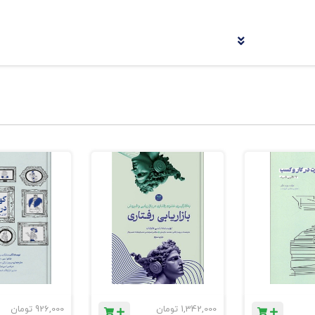
مالی
الی
1,342,000
تومان
926,000
تومان