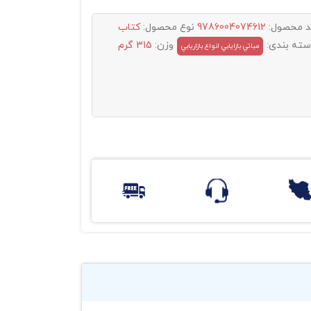
د محصول:
9786004074612
نوع محصول:
کتاب
سته بندی:
وزن:
315 گرم
مباتي بازايابي انواع بازاريابي