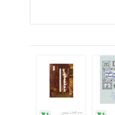
1,184,000
تومان
780,000
تومان