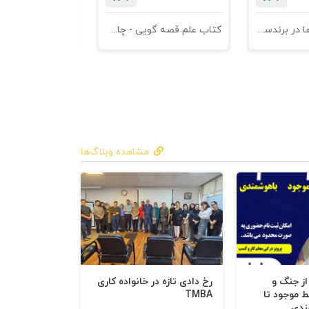
کتاب کهن الگوها در برندسازی - ابزاری برای خلاقها و استراتژیست ها
کتاب علم قصه گویی - چاپ سوم
کتاب هنر متقاعد
مشاهده وبلاگ‌ها
 از جنگ و
رخ دادی تازه در خانواده کاری
ط موجود تا
TMBA
ندی