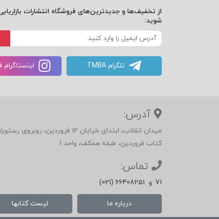
از تخفیف‌ها و جدیدترین‌های فروشگاه انتشارات بازاریابی 
شوید:
تلگرام TMBA
اینستاگرام 
آدرس:
میدان انقلاب، ابتدای خیابان 12 فرور
کتاب فروردین، طبقه همکف، واحد 1
تماس:
71
و
(021) 66408251
درباره ما
لیست کتابها