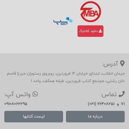
دانلود کاتالوگ
آدرس:
میدان انقلاب، ابتدای خیابان 12 فروردین، روبروی رستوران میرزا قاسم
خان رشتی، مجتمع کتاب فروردین، طبقه همکف، واحد 1
تماس:
واتس آپ:
71
و
(021) 66408251
09108062295
درباره ما
لیست کتابها