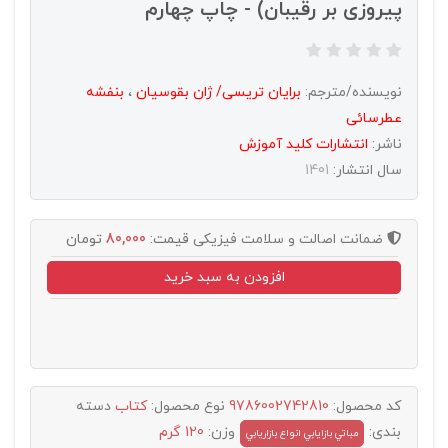
پیروزی بر رقیبان) - چاپ چهارم
نویسنده/مترجم:
برایان تریسی/ ژان بقوسیان
،
بنفشه
عطرسائی
ناشر:
انتشارات كليد آموزش
سال انتشار:
1401
ضمانت اصالت و سلامت فیزیکی
قیمت:
80,000
تومان
افزودن به سبد خرید
کد محصول:
9786002742810
نوع محصول:
کتاب
دسته
بندی:
وزن:
120 گرم
مباتي بازايابي انواع بازاريابي