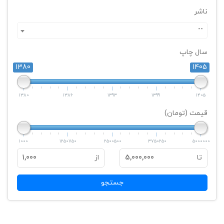
ناشر
--
سال چاپ
1380
1405
1380
1386
1393
1399
1405
قیمت (تومان)
1000
1250750
2500500
3750250
5000000
تا
5,000,000
از
1,000
جستجو