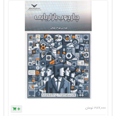
287,000
تومان