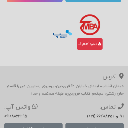
دانلود کاتالوگ
آدرس:
میدان انقلاب، ابتدای خیابان 12 فروردین، روبروی رستوران میرزا قاسم
خان رشتی، مجتمع کتاب فروردین، طبقه همکف، واحد 1
تماس:
واتس آپ:
71
و
(021) 66408251
09108062295