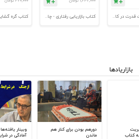
1,342,000
تومان
320,000
تومان
کتاب مدیریت قدرت در کاروکسب
کتاب بازاریابی رفتاری - چاپ سوم
کتاب گره گشای
بازاریادها
یریت
دورهم بودن برای کنار هم
وبینار یافته‌ها
ه کتاب
ماندن
آمادگی در شرای