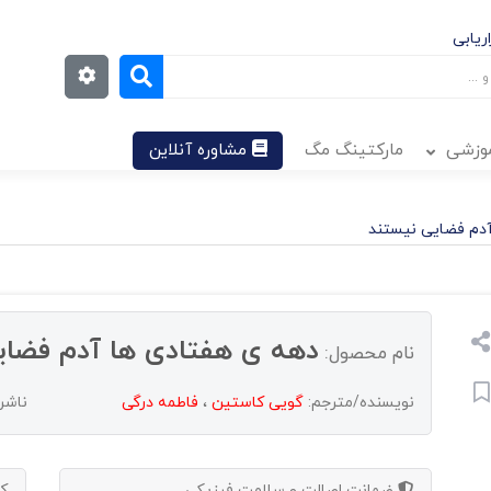
ریابی
موزشی
مارکتینگ مگ
مشاوره آنلاین
آدم فضایی نیستند
دهه ی هفتادی ها آدم فضای
نام محصول:
نویسنده/مترجم:
گویی کاستین
،
فاطمه درگی
ناشر
ضمانت اصالت و سلامت فیزیکی
ک