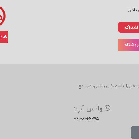
باخبر
اشتراک
دان
فروشگاه
دین، روبروی رستوران میرزا قاسم خان رشتی، مجتمع
واتس آپ:
09108062295