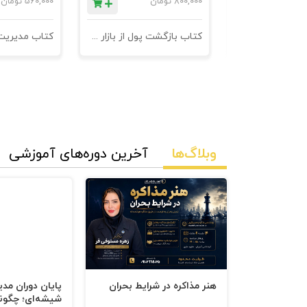
ان
800,000
تومان
560,000
تومان
کتاب 601 نکته ی ناگفته ی کاروکسب
کتاب بازگشت پول از بازار مدیریت وصول مطالبات
وبلاگ‌ها
آخرین دوره‌های آموزشی
هنر مذاکره در شرایط بحران
پایان دوران مد
شیشه‌ای؛ چگون