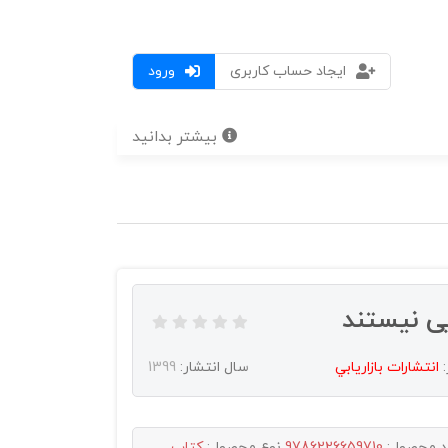
ایجاد حساب کاربری
ورود
بیشتر بدانید
ی نیستند
:
انتشارات بازاريابي
سال انتشار:
1399
د محصول:
9786226659710
نوع محصول:
کتاب