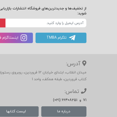
از تخفیف‌ها و جدیدترین‌های فروشگاه انتشارات بازاریابی 
شوید:
تلگرام TMBA
اینستاگرام 
آدرس:
میدان انقلاب، ابتدای خیابان 12 فرور
کتاب فروردین، طبقه همکف، واحد 1
تماس:
71
و
(021) 66408251
درباره ما
لیست کتابها