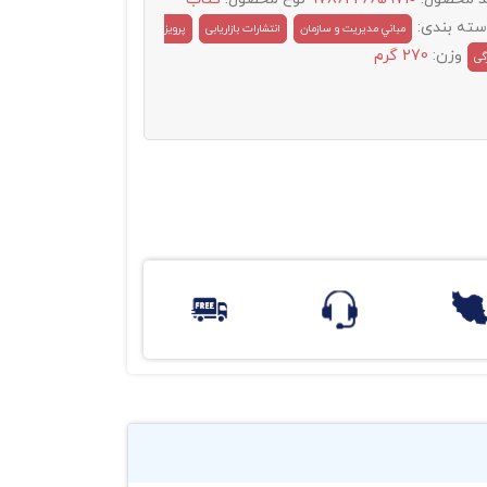
سته بندی:
مباني مديريت و سازمان
انتشارات بازاریابی
پرویز
وزن:
270 گرم
گی