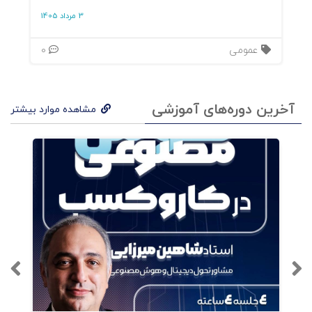
3 مرداد 1405
در همين فصل و گفتار هفتم، مي‌آموزيم چگونه با
عمومی
0
"ايده‌هايمان قدم بزنيم" و در نهايت بتوانيم رهبر
درون خود را پرورش دهيم،
آخرین دوره‌های آموزشی
مشاهده موارد بیشتر
(گفتار 8). فصل دوم: بالندگي ذهني و ارتقاي
مهارتهاي شخصي فصل دوم حاوي 3 گفتار است: 1)
آشنايي با تكنيك مغزنگاري؛ چگونه نقشه‌ي ذهن
خود را ترسيم كنيم؟ 2) بالندگي ذهني و ارتقاي مغز‌
3) پرورش يك ذهن آشفته و فهرست بازبيني بهبود
تمركز‌ فصل دوم با همين 3 گفتار موجز قرار است
راهنماي ما براي "پرورش ذهن و بالندگي مغز" ما
باشد. دستورالعملها ساده و فراوانند. كافي است كار