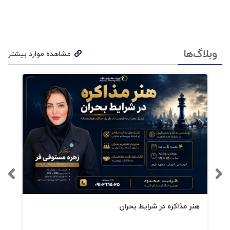
اين راهها كدامند و چگونه ما را براي "ساختن آينده"
ترغيب خواهند كرد؟ پاسخ اين دو پرسش را در گفتار
وبلاگ‌ها
مشاهده موارد بیشتر
پنجم مي‌خوانيم. "انگيزه‌ها" نياز به "جوش دروني" و
"پالايش" دارند تا ژرفايي و غنا داشته باشند. ازاين‌رو،
به عنوان مدير لازم است به "بينشي خلاق" دست
يابيم.
در گفتار ششم با "يونگ"، روانپزشك، و روانشناس
سوئيسي آشنا خواهيم شد كه بينش خلاق را
متفكران جهاني، مرهون اويند. ويژگيهاي اين بينش
تعريف شده، و براي دستيابي به آن كافي است سه
هنر مذاکره در شرایط بحران
دستورالعمل يونگ را اجرا كنيم.