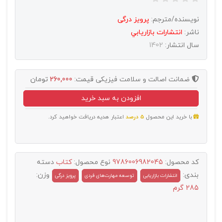
نویسنده/مترجم:
پرویز درگی
ناشر:
انتشارات بازاريابي
سال انتشار:
1402
ضمانت اصالت و سلامت فیزیکی
قیمت:
260,000
تومان
افزودن به سبد خرید
با خرید این محصول
5 درصد
اعتبار هدیه دریافت خواهید کرد.
کد محصول:
9786006982045
نوع محصول:
کتاب
دسته
بندی:
وزن:
انتشارات بازاریابی
توسعه مهارت‌های فردی
پرویز درگی
285 گرم