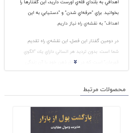
اهدافي به بلنداي قله‌ي اورست داريد، اين گفتارها را
بخوانيد. براي "حرفه‌اي شدن" و "دستيابي به اين
اهداف" به نقشه‌ي راه نياز داريم.
در دومين گفتار اين فصل، اين نقشه‌ي راه تقديم
شما است. بدون ترديد هر انساني داراي يك "الگوي
قهرمان" است كه در اعماق ذهن خود با آن زندگي
مي‌كند. گاه به آن نزديك مي‌شود، و گاه كيلومترها از
آن فاصله مي‌گيرد. مي‌دانيد چرا؟ چون بايد "هزينه‌ي
محصولات مرتبط
قهرمان شدن" را بپردازد كه عبارت است از: پذيرش
مسئوليتها، پرورش قابليتها، و آمادگي براي جذب
مهارتها. در كمال تعجب، همراه اين "الگوي قهرمان"
بايد بتوانيم با جسارت و بي‌پروايي "مديريت نادان