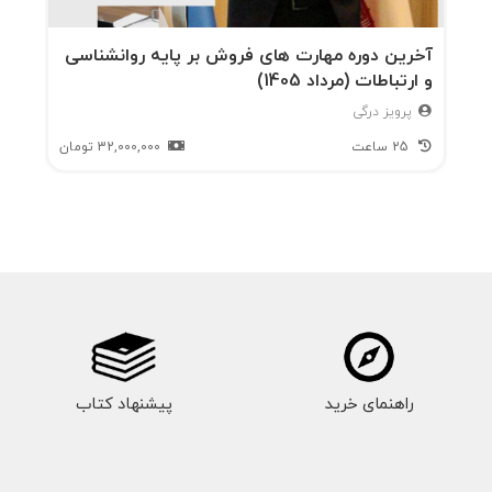
تعاريف و توضيحات، با پرسشنامه و "تست" به
سراغتان آمده‌ايم. به حكم آنكه آدمي همواره در
آخرین دوره مهارت های فروش بر پایه روانشناسی
و ارتباطات (مرداد 1405)
افراط و تفريط است، در همين فصل يعني گفتار 22
پرویز درگی
با اختلالي آشنا مي‌شويم به نام "كارشيفتگي." براي
25 ساعت
32,000,000
تومان
رهايي از آن بهتر است ويژگيهاي اين اختلال را
بشناسيم تا در "اوج پيشرفت" و "هوش فرهنگي"،
خودمان را از ياد نبريم. در همين ارتباط از "مديريت و
برنامه‌ريزي ژاپني" آگاه خواهيم شد تا به برقراري
تعادل و توازن در "كار" و "زندگي" دست يابيم.
آخرين گفتار اين فصل (گفتار 26) براي برخي مديران
راهنمای خرید
پیشنهاد کتاب
اندكي "برخورنده" است؛ "مهارتهاي پايه‌اي براي
درخشش در مصاحبه‌هاي شغلي." شايد مديري تصور