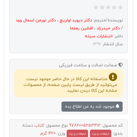
نویسنده/مترجم:
دکتر دیوید اولریچ
،
دکتر نورمن اسمال وود
/ دکتر حیدرزاد
،
افشین رهنما
ناشر:
انتشارات سيته
سال انتشار:
1391
ضمانت اصالت و سلامت فیزیکی
متاسفانه این کالا در حال حاضر موجود نیست.
می‌توانید از طریق لیست پایین صفحه، از محصولات
مشابه این کالا دیدن نمایید.
موجود شد به من اطلاع بده
کد محصول:
9786005253412
نوع محصول:
کتاب
دسته
بندی:
وزن:
420 گرم
تبليغات و برند
تبلیغات و برند