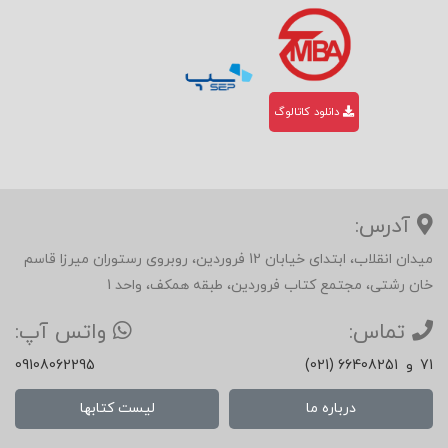
دانلود کاتالوگ
آدرس:
میدان انقلاب، ابتدای خیابان 12 فروردین، روبروی رستوران میرزا قاسم
خان رشتی، مجتمع کتاب فروردین، طبقه همکف، واحد 1
تماس:
واتس آپ:
71
و
(021) 66408251
09108062295
درباره ما
لیست کتابها