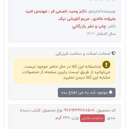
نویسنده/مترجم:
دکتر وحید ناصحی فر
،
مهندس امید
علیزاده خالدی
،
مریم کاویانی نیک
ناشر:
چاپ و نشر بازرگاني
سال انتشار:
1402
ضمانت اصالت و سلامت فیزیکی
متاسفانه این کالا در حال حاضر موجود نیست.
می‌توانید از طریق لیست پایین صفحه، از محصولات
مشابه این کالا دیدن نمایید.
موجود شد به من اطلاع بده
کد محصول:
9789644688508
نوع محصول:
کتاب
دسته
بندی:
وزن:
220 گرم
مذاکره و سخنراني