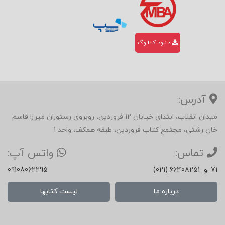
دانلود کاتالوگ
آدرس:
میدان انقلاب، ابتدای خیابان 12 فروردین، روبروی رستوران میرزا قاسم
خان رشتی، مجتمع کتاب فروردین، طبقه همکف، واحد 1
تماس:
واتس آپ:
71
و
(021) 66408251
09108062295
درباره ما
لیست کتابها