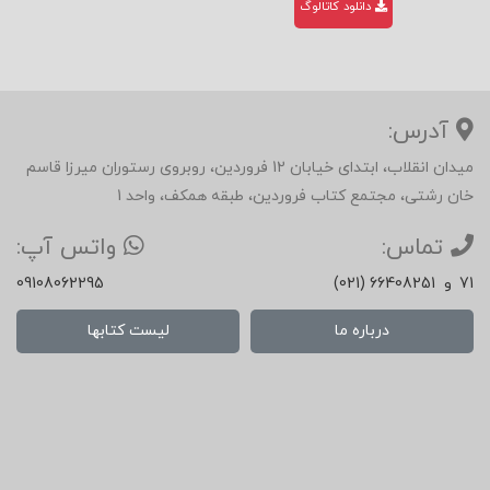
دانلود کاتالوگ
آدرس:
میدان انقلاب، ابتدای خیابان 12 فروردین، روبروی رستوران میرزا قاسم
خان رشتی، مجتمع کتاب فروردین، طبقه همکف، واحد 1
تماس:
واتس آپ:
71
و
(021) 66408251
09108062295
درباره ما
لیست کتابها