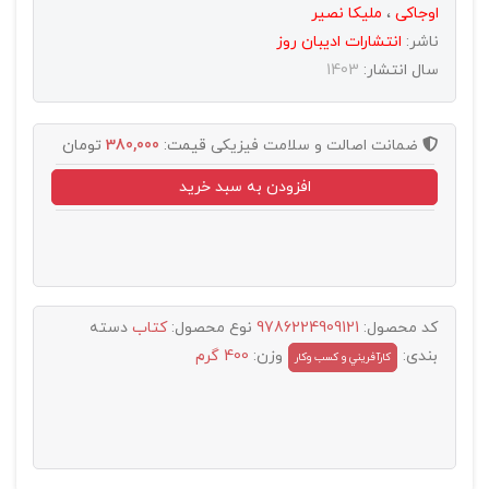
اوجاکی
،
ملیکا نصیر
ناشر:
انتشارات اديبان روز
سال انتشار:
1403
ضمانت اصالت و سلامت فیزیکی
قیمت:
380,000
تومان
افزودن به سبد خرید
کد محصول:
9786224909121
نوع محصول:
کتاب
دسته
بندی:
وزن:
400 گرم
کارآفريني و کسب وکار