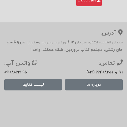
دانلود کاتالوگ
آدرس:
میدان انقلاب، ابتدای خیابان 12 فروردین، روبروی رستوران میرزا قاسم
خان رشتی، مجتمع کتاب فروردین، طبقه همکف، واحد 1
تماس:
واتس آپ:
71
و
(021) 66408251
09108062295
درباره ما
لیست کتابها