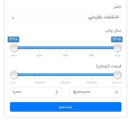
ناشر
انتشارات بازاريابي
سال چاپ
1380
1405
1380
1386
1393
1399
1405
قیمت (تومان)
1000
1250750
2500500
3750250
5000000
تا
5,000,000
از
1,000
جستجو