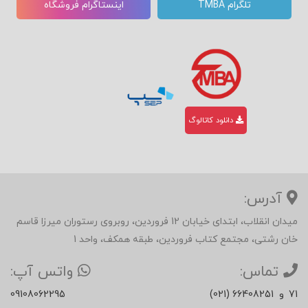
تلگرام TMBA
اینستاگرام فروشگاه
دانلود کاتالوگ
آدرس:
میدان انقلاب، ابتدای خیابان 12 فروردین، روبروی رستوران میرزا قاسم
خان رشتی، مجتمع کتاب فروردین، طبقه همکف، واحد 1
تماس:
واتس آپ:
71
و
(021) 66408251
09108062295