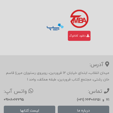
دانلود کاتالوگ
آدرس:
میدان انقلاب، ابتدای خیابان 12 فروردین، روبروی رستوران میرزا قاسم
خان رشتی، مجتمع کتاب فروردین، طبقه همکف، واحد 1
تماس:
واتس آپ:
71
و
(021) 66408251
09108062295
درباره ما
لیست کتابها