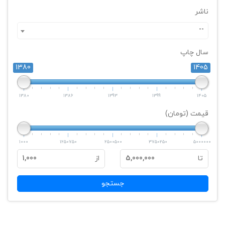
ناشر
--
سال چاپ
1380
1405
1380
1386
1393
1399
1405
قیمت (تومان)
1000
1250750
2500500
3750250
5000000
تا
5,000,000
از
1,000
جستجو