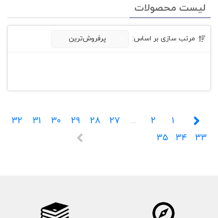
لیست محصولات
مرتب سازی بر اساس:
پرفروش‌ترین
32
31
30
29
28
27
...
2
1
35
34
33