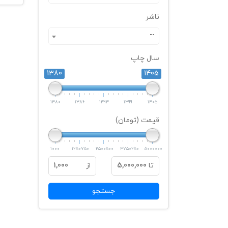
ناشر
--
سال چاپ
1380
1405
1380
1386
1393
1399
1405
قیمت (تومان)
1000
1250750
2500500
3750250
5000000
تا
5,000,000
از
1,000
جستجو