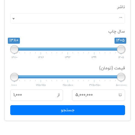
ناشر
--
سال چاپ
1380
1405
1380
1386
1393
1399
1405
قیمت (تومان)
1000
1250750
2500500
3750250
5000000
تا
5,000,000
از
1,000
جستجو