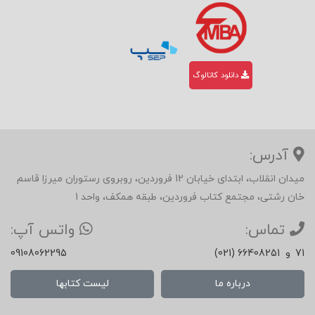
دانلود کاتالوگ
آدرس:
میدان انقلاب، ابتدای خیابان 12 فروردین، روبروی رستوران میرزا قاسم
خان رشتی، مجتمع کتاب فروردین، طبقه همکف، واحد 1
تماس:
واتس آپ:
71
و
(021) 66408251
09108062295
درباره ما
لیست کتابها