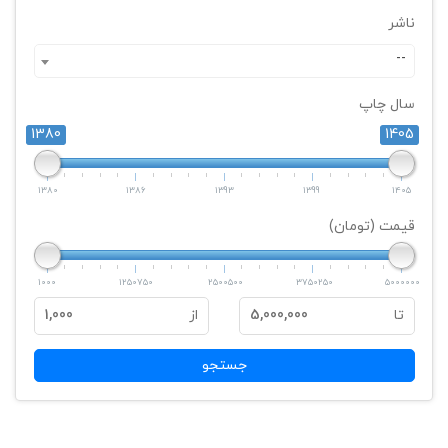
ناشر
--
سال چاپ
1380
1405
1380
1386
1393
1399
1405
قیمت (تومان)
1000
1250750
2500500
3750250
5000000
تا
5,000,000
از
1,000
جستجو