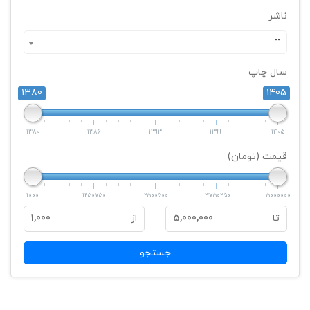
ناشر
--
سال چاپ
1380
1405
1380
1386
1393
1399
1405
قیمت (تومان)
1000
1250750
2500500
3750250
5000000
تا
5,000,000
از
1,000
جستجو