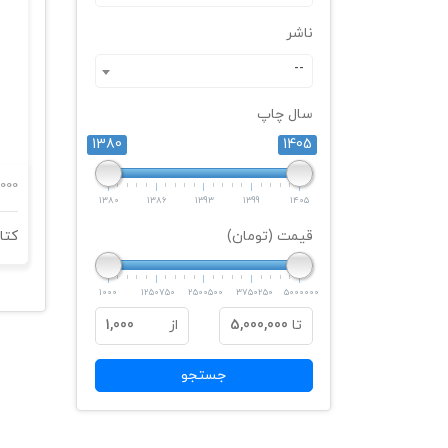
ناشر
--
سال چاپ
1380
1405
000
1380
1386
1393
1399
1405
قیمت (تومان)
1000
1250750
2500500
3750250
5000000
تا
5,000,000
از
1,000
جستجو