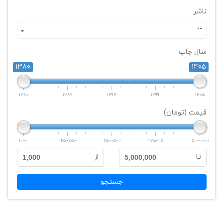
ناشر
--
سال چاپ
1380
1405
1380
1386
1393
1399
1405
قیمت (تومان)
1000
1250750
2500500
3750250
5000000
تا
از
1,000
5,000,000
جستجو