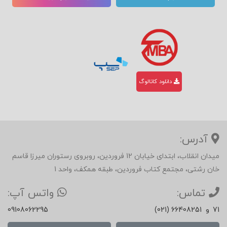
دانلود کاتالوگ
آدرس:
میدان انقلاب، ابتدای خیابان 12 فروردین، روبروی رستوران میرزا قاسم
خان رشتی، مجتمع کتاب فروردین، طبقه همکف، واحد 1
تماس:
واتس آپ:
71
و
(021) 66408251
09108062295