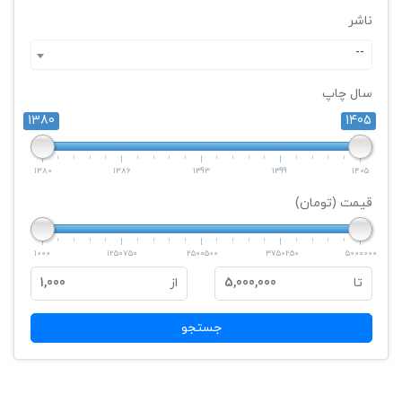
ناشر
--
سال چاپ
1380
1405
1380
1386
1393
1399
1405
قیمت (تومان)
1000
1250750
2500500
3750250
5000000
تا
5,000,000
از
1,000
جستجو