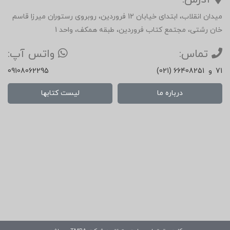
میدان انقلاب، ابتدای خیابان 12 فروردین، روبروی رستوران میرزا قاسم
خان رشتی، مجتمع کتاب فروردین، طبقه همکف، واحد 1
تماس:
واتس آپ:
71
و
(021) 66408251
09108062295
درباره ما
لیست کتابها