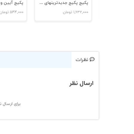
پکیج پکیج ابزار کاروکسب در بحران
پکیج پکیج جدیدترینهای پرویز درگی
مان
1,632,000
تومان
544,000
تومان
نظرات
ارسال نظر
برای ارسال ن