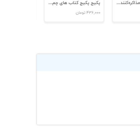
پکیج جعبه‌ابزار مذاکره‌کننده‌موفق با راهبردهای راجر ولکما
پکیج پکیج کتاب های چم و خم موفقیت سازمانی
436,000
تومان
1,734,000
تومان