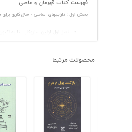
فهرست کتاب قهرمان و عاصی
بخش اول : داراییهای اساسی - سازوکاری بر
فصل اول: اولین سازوکار - تا به اکنون
فصل دوم: کهن الگوها قلب تپندهی بر
فصل سوم بازاریابی پست مدرن
محصولات مرتبط
بخش دوم - در حسرت بهشت - معصوم ،کاوش
فصل: چهارم معصوم
فصل: پنجم کاوشگر
فصل: ششم حکیم
بخش سوم: جا گذاشتن اثر انگشت بر جهان 