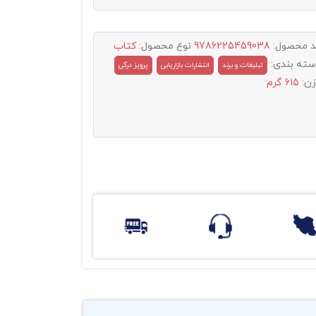
د محصول:
9786225459038
نوع محصول:
کتاب
سته بندی:
تبليغات و برند
انتشارات بازاریابی
پرویز درگی
زن:
615 گرم