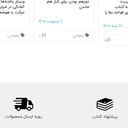
یریت
دورهم بودن برای کنار هم
وبینار یافته‌ها
ه کتاب
ماندن
آمادگی در شرای
 قواعد بقا را
حرکت با هوشم
ابی یک برند کهن الگویی
9 اردیبهشت 1405
30 خرداد 1405
نای کهن الگویی برند شما
عمومی
0
عمومی
0
سهایی در دالان ورودی
شد که قوت و سعادت با شما باشد - به دست آوردن جوهره ی طب
همسویی سازمانی
یراث - اخلاقیات بازاریابی کهن الگویی
پیشنهاد کتاب
رویه ارسال محصولات