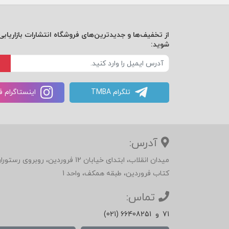
از تخفیف‌ها و جدیدترین‌های فروشگاه انتشارات بازاریابی 
شوید:
تلگرام TMBA
اینستاگرام 
آدرس:
میدان انقلاب، ابتدای خیابان 12 فرور
کتاب فروردین، طبقه همکف، واحد 1
تماس:
71
و
(021) 66408251