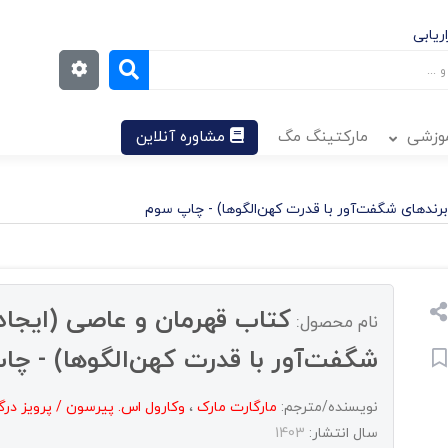
ریابی
موزشی
مارکتینگ مگ
مشاوره آنلاین
برندهای شگفت‌آور با قدرت کهن‌الگوها) - چاپ سوم
کتاب قهرمان و عاصی (ایجاد 
نام محصول:
شگفت‌آور با قدرت کهن‌الگوها) - چ
نویسنده/مترجم:
مارگارت مارک
،
وکارول اس. پیرسون / پرویز درگ
سال انتشار:
1403