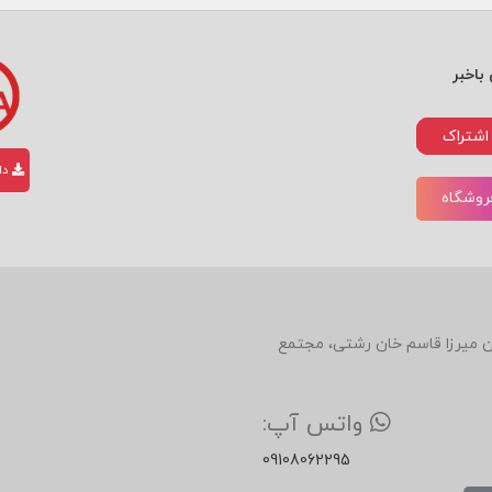
باخبر
اشتراک
دان
فروشگاه
دین، روبروی رستوران میرزا قاسم خان رشتی، مجتمع
واتس آپ:
09108062295