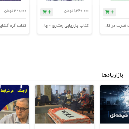
1,342,000
تومان
320,000
تومان
کتاب مدیریت قدرت در کاروکسب
کتاب بازاریابی رفتاری - چاپ سوم
کتاب گره گشای
ست - آدم همه پسند ،عاشق دلقک
بازاریادها
می خالق حاكم