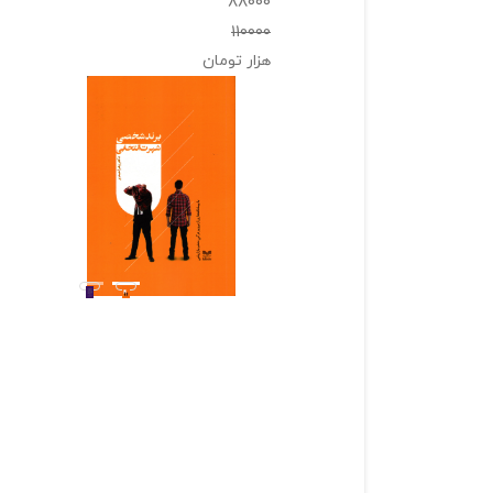
88000
110000
هزار تومان