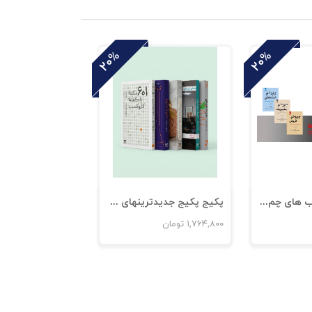
20%
20%
پکیج پکیج کتاب های چم و خم موفقیت سازمانی
پکیج پکیج جدیدترینهای پرویز درگی
1,764,800
تومان
944,000
تومان