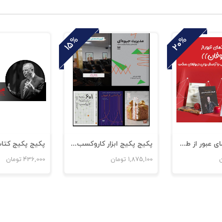
20%
15%
پکیج قطب‌نمای عبور از طوفان
پکیج پکیج ابزار کاروکسب در بحران
ن
1,875,100
تومان
436,000
تومان