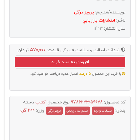
نویسنده/مترجم:
پرویز درگی
ناشر:
انتشارات بازاريابي
سال انتشار:
1403
ضمانت اصالت و سلامت فیزیکی
قیمت:
570,000
تومان
افزودن به سبد خرید
با خرید این محصول
5 درصد
اعتبار هدیه دریافت خواهید کرد.
کد محصول:
9786226659628
نوع محصول:
کتاب
دسته
بندی:
وزن:
200 گرم
تبليغات و برند
انتشارات بازاریابی
پرویز درگی