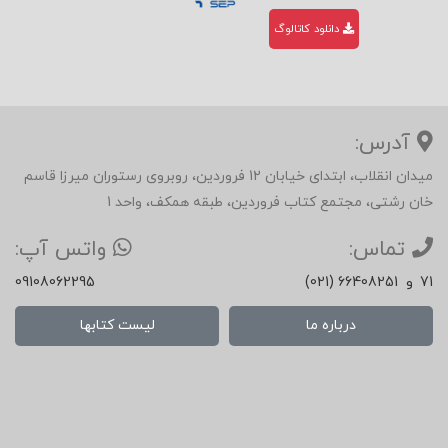
دانلود کاتالوگ
آدرس:
میدان انقلاب، ابتدای خیابان 12 فروردین، روبروی رستوران میرزا قاسم
خان رشتی، مجتمع کتاب فروردین، طبقه همکف، واحد 1
تماس:
واتس آپ:
71
و
(021) 66408251
09108062295
درباره ما
لیست کتابها