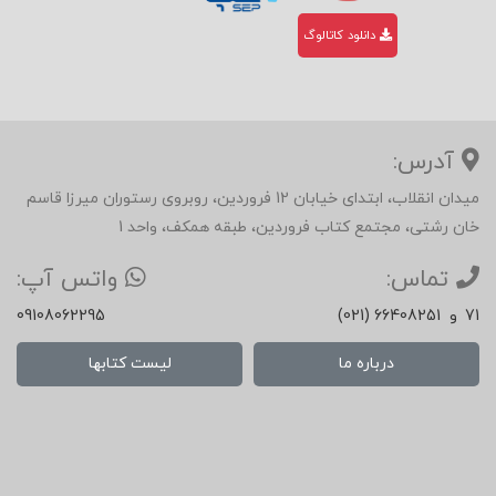
دانلود کاتالوگ
آدرس:
میدان انقلاب، ابتدای خیابان 12 فروردین، روبروی رستوران میرزا قاسم
خان رشتی، مجتمع کتاب فروردین، طبقه همکف، واحد 1
تماس:
واتس آپ:
71
و
(021) 66408251
09108062295
درباره ما
لیست کتابها