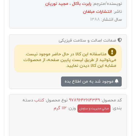
نویسنده/مترجم:
رابرت باکال
،
مجید نوریان
ناشر:
انتشارات مبلغان
سال انتشار:
1388
ضمانت اصالت و سلامت فیزیکی
متاسفانه این کالا در حال حاضر موجود نیست.
می‌توانید از طریق لیست پایین صفحه، از محصولات
مشابه این کالا دیدن نمایید.
موجود شد به من اطلاع بده
کد محصول:
9789642614349
نوع محصول:
کتاب
دسته
بندی:
وزن:
112 گرم
مباني مديريت و سازمان