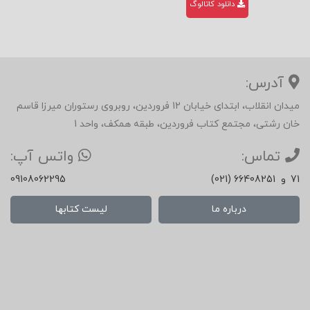
دانلود کاتالوگ
آدرس:
میدان انقلاب، ابتدای خیابان 12 فروردین، روبروی رستوران میرزا قاسم
خان رشتی، مجتمع کتاب فروردین، طبقه همکف، واحد 1
تماس:
واتس آپ:
71
و
(021) 66408251
09108062295
درباره ما
لیست کتابها