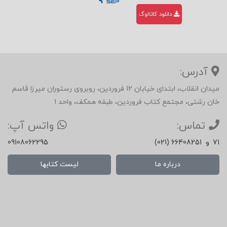
دانلود کاتالوگ
آدرس:
میدان انقلاب، ابتدای خیابان 12 فروردین، روبروی رستوران میرزا قاسم
خان رشتی، مجتمع کتاب فروردین، طبقه همکف، واحد 1
تماس:
واتس آپ:
71
و
(021) 66408251
09108062295
درباره ما
لیست کتابها