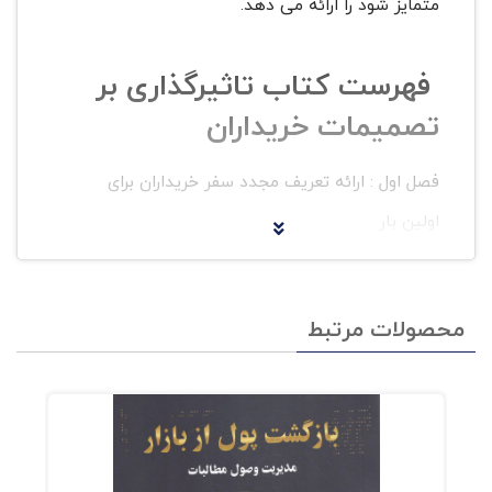
متمایز شود را ارائه می دهد.
فهرست کتاب تاثیرگذاری بر
تصمیمات خریداران
فصل اول : ارائه تعریف مجدد سفر خریداران برای
اولین بار
فصل دوم : خطر پنهان خودشیفتگی
محصولات مرتبط
فصل سوم : عصر نوطلبی خریداران
فصل چهارم : شاخص DIALبه منظور طبقه بندی
خریداران