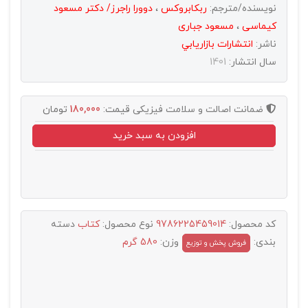
نویسنده/مترجم:
ربکابروکس
،
دوورا راجرز/ دکتر مسعود
کیماسی
،
مسعود جباری
ناشر:
انتشارات بازاريابي
سال انتشار:
1401
ضمانت اصالت و سلامت فیزیکی
قیمت:
180,000
تومان
افزودن به سبد خرید
کد محصول:
9786225459014
نوع محصول:
کتاب
دسته
بندی:
وزن:
580 گرم
فروش پخش و توزيع