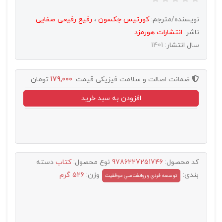
نویسنده/مترجم:
کورتیس جکسون
،
رفیع رفیعی صفایی
ناشر:
انتشارات هورمزد
سال انتشار:
1401
ضمانت اصالت و سلامت فیزیکی
قیمت:
179,000
تومان
افزودن به سبد خرید
کد محصول:
9786227251746
نوع محصول:
کتاب
دسته
بندی:
وزن:
526 گرم
توسعه فردي و روانشناسي موفقيت