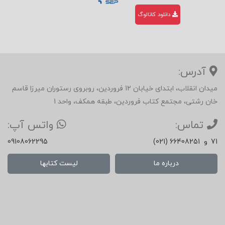
دانلود کاتالوگ
آدرس:
میدان انقلاب، ابتدای خیابان 12 فروردین، روبروی رستوران میرزا قاسم
خان رشتی، مجتمع کتاب فروردین، طبقه همکف، واحد 1
تماس:
واتس آپ:
71
و
(021) 66408251
09108062295
درباره ما
لیست کتابها