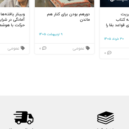
یریت
دورهم بودن برای کنار هم
وبینار یافته‌ها
ه کتاب
ماندن
آمادگی در شرای
 قواعد بقا را
حرکت با هوشم
9 اردیبهشت 1405
30 خرداد 1405
عمومی
0
عمومی
0