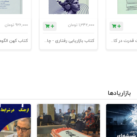
ی تقویت آن
1,342,000
تومان
926,000
تومان
اری
کتاب مدیریت قدرت در کاروکسب
کتاب بازاریابی رفتاری - چاپ سوم
وسعه شخصی
بازاریادها
افوق