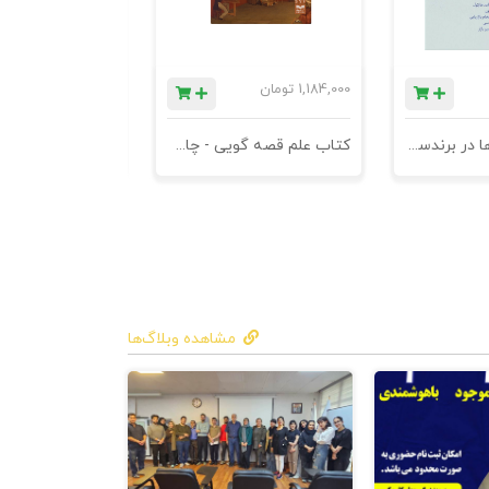
1,184,000
تومان
780,000
تومان
کتاب کهن الگوها در برندسازی - ابزاری برای خلاقها و استراتژیست ها
کتاب علم قصه گویی - چاپ سوم
کتاب هنر متقاعد
مشاهده وبلاگ‌ها