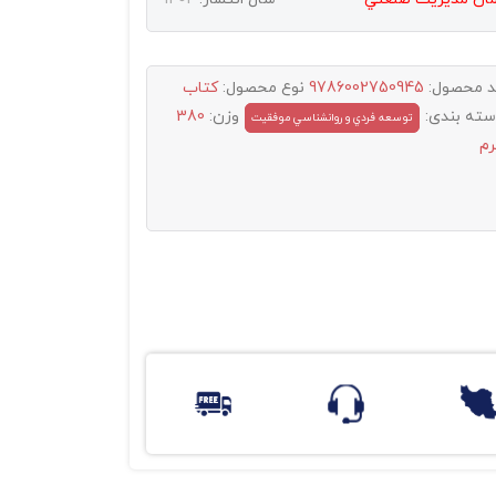
د محصول:
9786002750945
نوع محصول:
کتاب
سته بندی:
وزن:
380
توسعه فردي و روانشناسي موفقيت
رم