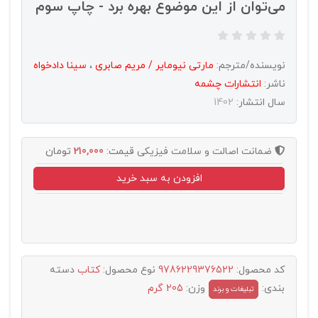
می‌توان از این موضوع بهره برد - چاپ سوم
نویسنده/مترجم:
مارتی نیومایر / مریم صابری
،
سینا دادخواه
ناشر:
انتشارات چشمه
سال انتشار:
1402
ضمانت اصالت و سلامت فیزیکی
قیمت:
210,000
تومان
افزودن به سبد خرید
کد محصول:
9786229376522
نوع محصول:
کتاب
دسته
بندی:
وزن:
205 گرم
تبليغات و برند