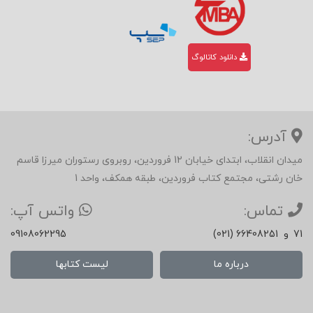
دانلود کاتالوگ
آدرس:
میدان انقلاب، ابتدای خیابان 12 فروردین، روبروی رستوران میرزا قاسم
خان رشتی، مجتمع کتاب فروردین، طبقه همکف، واحد 1
تماس:
واتس آپ:
71
و
(021) 66408251
09108062295
درباره ما
لیست کتابها