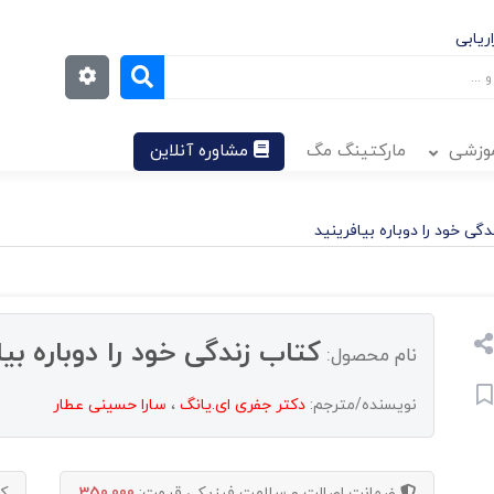
ریابی
موزشی
مارکتینگ مگ
مشاوره آنلاین
گی خود را دوباره بیافرینید
کتاب زندگی خود را دوباره بیا
نام محصول:
نویسنده/مترجم:
دکتر جفری ای.یانگ
،
سارا حسینی عطار
ضمانت اصالت و سلامت فیزیکی
قیمت:
350,000
ک