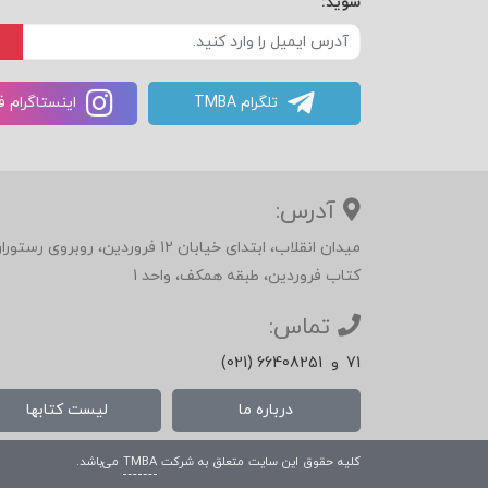
شوید:
تلگرام TMBA
اینستاگرام 
آدرس:
میدان انقلاب، ابتدای خیابان 12 فرور
کتاب فروردین، طبقه همکف، واحد 1
تماس:
71
و
(021) 66408251
درباره ما
لیست کتابها
کلیه حقوق این سایت متعلق به شرکت
TMBA
می‌باشد.