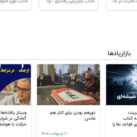
کتاب مدیریت قدرت در کاروکسب
کتاب بازاریابی رفتاری - چاپ سوم
بازاریادها
یریت
دورهم بودن برای کنار هم
وبینار یافته‌ها
نجام می‌دهم
ه کتاب
ماندن
آمادگی در شرای
 قواعد بقا را
حرکت با هوشم
9 اردیبهشت 1405