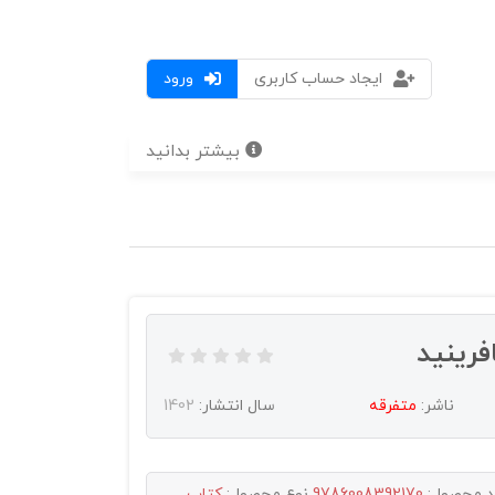
ایجاد حساب کاربری
ورود
بیشتر بدانید
فرینید
ناشر:
متفرقه
سال انتشار:
1402
د محصول:
9786008392170
نوع محصول:
کتاب