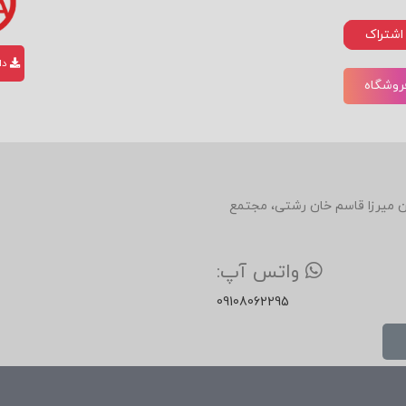
اشتراک
دان
فروشگاه
دین، روبروی رستوران میرزا قاسم خان رشتی، مجتمع
واتس آپ:
09108062295