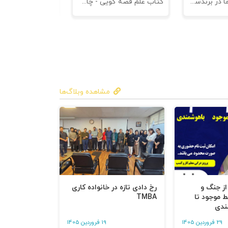
کتاب کهن الگوها در برندسازی - ابزاری برای خلاقها و استراتژیست ها
کتاب علم قصه گویی - چاپ سوم
کتاب هنر متقاعد
مشاهده وبلاگ‌ها
 از جنگ و
رخ دادی تازه در خانواده کاری
ط موجود تا
TMBA
ندی
29 فروردین 1405
19 فروردین 1405