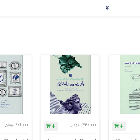
1,342,000
تومان
926,000
تومان