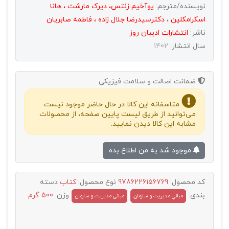
نویسنده/مترجم:
یوآخیم زنتس، دیرک مارشت ، هانا
اسکرامکلین
،
دکترسیدرضا جلال زاده ، فاطمه صابریان
ناشر:
انتشارات اديبان روز
سال انتشار:
1402
ضمانت اصالت و سلامت فیزیکی
متاسفانه این کالا در حال حاضر موجود نیست.
می‌توانید از طریق لیست پایین صفحه، از محصولات
مشابه این کالا دیدن نمایید.
موجود شد به من اطلاع بده
کد محصول:
9786226156769
نوع محصول:
کتاب
دسته
بندی:
وزن:
500 گرم
مباني مديريت و سازمان
مبانی مدیریت و سازمان