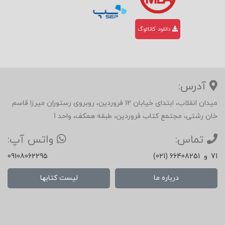
دانلود کاتالوگ
آدرس:
میدان انقلاب، ابتدای خیابان 12 فروردین، روبروی رستوران میرزا قاسم
خان رشتی، مجتمع کتاب فروردین، طبقه همکف، واحد 1
تماس:
واتس آپ:
71
و
(021) 66408251
09108062295
درباره ما
لیست کتابها