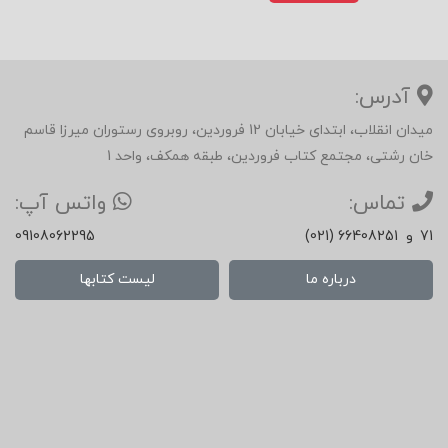
آدرس:
میدان انقلاب، ابتدای خیابان 12 فروردین، روبروی رستوران میرزا قاسم
خان رشتی، مجتمع کتاب فروردین، طبقه همکف، واحد 1
تماس:
واتس آپ:
71
و
(021) 66408251
09108062295
درباره ما
لیست کتابها