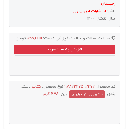
رحیمیان
ناشر:
انتشارات اديبان روز
سال انتشار:
1400
ضمانت اصالت و سلامت فیزیکی
قیمت:
255,000
تومان
افزودن به سبد خرید
کد محصول:
9786227592276
نوع محصول:
کتاب
دسته
بندی:
وزن:
238 گرم
مباتي بازايابي انواع بازاريابي