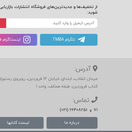
از تخفیف‌ها و جدیدترین‌های فروشگاه انتشارات بازاریابی 
شوید:
تلگرام TMBA
اینستاگرام 
آدرس:
میدان انقلاب، ابتدای خیابان 12 فرور
کتاب فروردین، طبقه همکف، واحد 1
تماس:
71
و
(021) 66408251
درباره ما
لیست کتابها