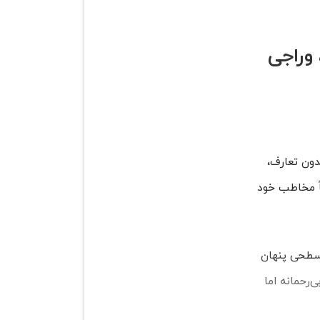
وراجی
ون تعارف،
اً مخاطب خود
 سطحی پنهان
‌رحمانه اما