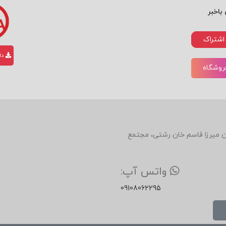
باخبر
اشتراک
دان
فروشگاه
دین، روبروی رستوران میرزا قاسم خان رشتی، مجتمع
واتس آپ:
09108062295