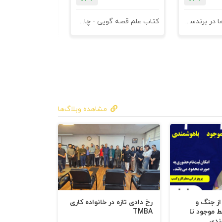
 نویسنده نه از
کتاب کهن الگوها در برندسازی - ابزاری برای خلاقها و استراتژیست ها
کتاب علم قصه گویی - چاپ سوم
کتاب هنر متقاعد
زارهایی برای
ابک و مؤثر
مشاهده وبلاگ‌ها
 رهبری
موزش‌های شفاف
 پلتفرمی
 از جنگ و
رخ دادی تازه در خانواده کاری
ط موجود تا
TMBA
ندی