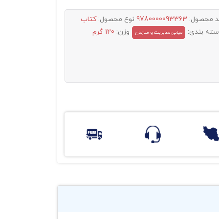
د محصول:
9780000093363
نوع محصول:
کتاب
سته بندی:
وزن:
120 گرم
مبانی مدیریت و سازمان