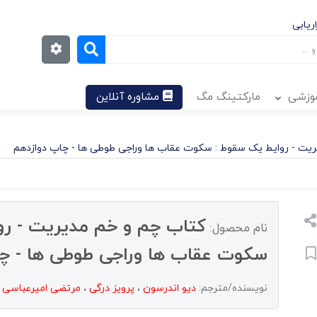
ریابی
موزشی
مارکتینگ مگ
مشاوره آنلاین
یت - روایط یک سقوط : سکوت عقاب ها وراجی طوطی ها - چاپ دوازدهم
کتاب چم و خم مدیریت - رو
نام محصول:
سکوت عقاب ها وراجی طوطی ها - چ
نویسنده/مترجم:
دیو اندرسون
،
پرویز درگی
،
مرتضی امیرعباسی