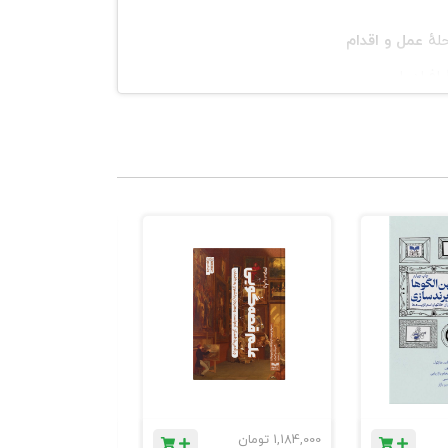
لهٔ
عمل و اقدام
فراد را
 در محیط‌های
اصول کلیدی
تیم، مربی‌گری،
نند تمرینات
می‌کند.
1,184,000
تومان
780,000
تومان