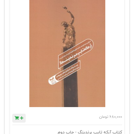
680,000
تومان
کتاب آرکه تایپ برندینگ - چاپ دوم