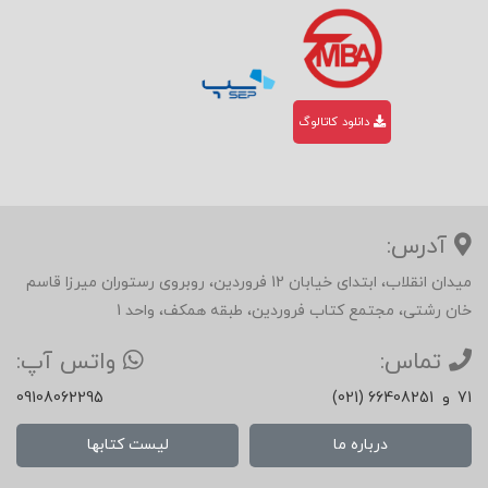
دانلود کاتالوگ
آدرس:
میدان انقلاب، ابتدای خیابان 12 فروردین، روبروی رستوران میرزا قاسم
خان رشتی، مجتمع کتاب فروردین، طبقه همکف، واحد 1
تماس:
واتس آپ:
71
و
(021) 66408251
09108062295
درباره ما
لیست کتابها