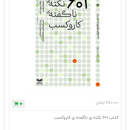
350,000
تومان
کتاب 601 نکته ی ناگفته ی کاروکسب