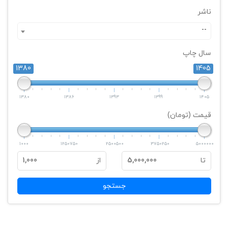
ناشر
--
سال چاپ
1380
1405
1380
1386
1393
1399
1405
قیمت (تومان)
1000
1250750
2500500
3750250
5000000
تا
5,000,000
از
1,000
جستجو