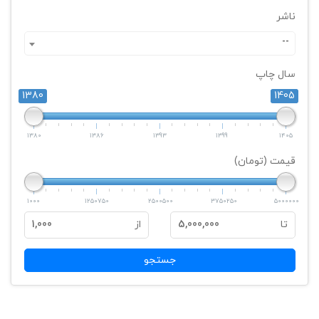
ناشر
--
سال چاپ
1380
1405
1380
1386
1393
1399
1405
قیمت (تومان)
1000
1250750
2500500
3750250
5000000
تا
5,000,000
از
1,000
جستجو