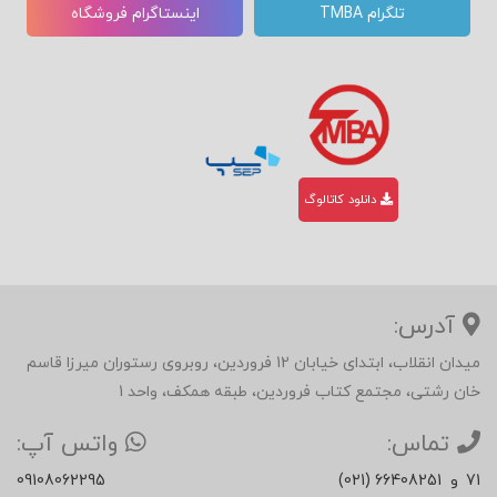
تلگرام TMBA
اینستاگرام فروشگاه
دانلود کاتالوگ
آدرس:
میدان انقلاب، ابتدای خیابان 12 فروردین، روبروی رستوران میرزا قاسم
خان رشتی، مجتمع کتاب فروردین، طبقه همکف، واحد 1
تماس:
واتس آپ:
71
و
(021) 66408251
09108062295