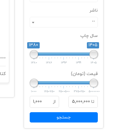
ناشر
--
سال چاپ
1380
1405
000
1380
1386
1393
1399
1405
قیمت (تومان)
1000
1250750
2500500
3750250
5000000
تا
5,000,000
از
1,000
جستجو