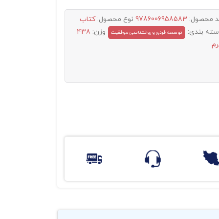
د محصول:
9786006958583
نوع محصول:
کتاب
سته بندی:
وزن:
438
توسعه فردی و روانشناسی موفقیت
رم