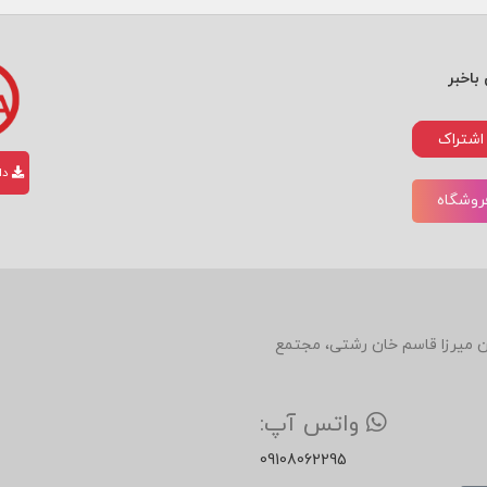
باخبر
اشتراک
دان
فروشگاه
دین، روبروی رستوران میرزا قاسم خان رشتی، مجتمع
واتس آپ:
09108062295