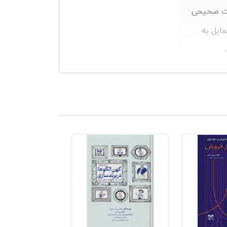
مات صحیحی
مایل به
 تخصص
بیشتر می
ان است. بر پایه ی 35 سال تحقیق علمی مبتنی بر شواهد
کتاب تأثیر ،