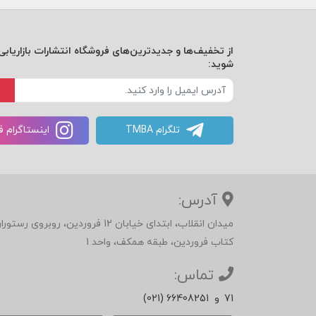
از تخفیف‌ها و جدیدترین‌های فروشگاه انتشارات بازاریابی 
شوید:
تلگرام TMBA
اینستاگرام 
آدرس:
میدان انقلاب، ابتدای خیابان 12 فرور
کتاب فروردین، طبقه همکف، واحد 1
تماس:
71
و
(021) 66408251