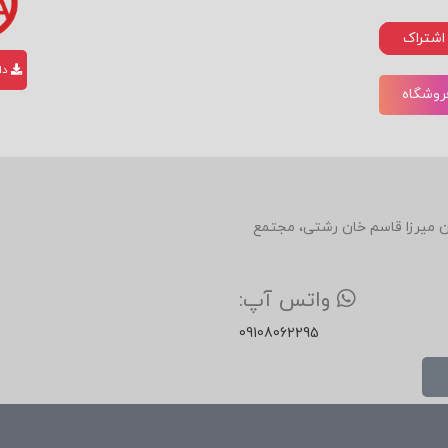
اشتراک
دان
فروشگاه
دین، روبروی رستوران میرزا قاسم خان رشتی، مجتمع
واتس آپ:
09108062295