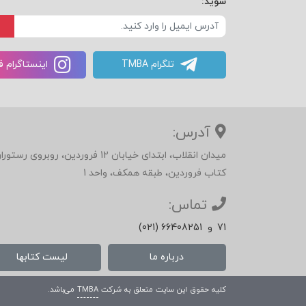
شوید:
تلگرام TMBA
اینستاگرام 
آدرس:
میدان انقلاب، ابتدای خیابان 12 فرور
کتاب فروردین، طبقه همکف، واحد 1
تماس:
71
و
(021) 66408251
درباره ما
لیست کتابها
کلیه حقوق این سایت متعلق به شرکت
TMBA
می‌باشد.