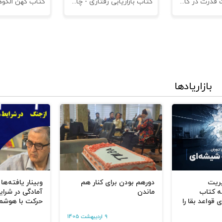
کتاب مدیریت قدرت در کاروکسب
کتاب بازاریابی رفتاری - چاپ سوم
بازاریادها
یریت
دورهم بودن برای کنار هم
وبینار یافته‌ها
ه کتاب
ماندن
آمادگی در شرای
 قواعد بقا را
حرکت با هوشم
9 اردیبهشت 1405