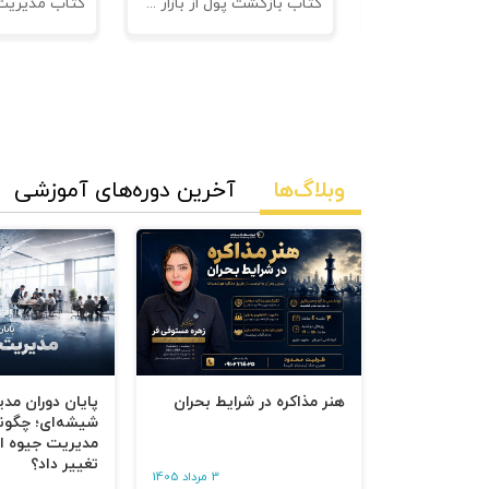
نامه های فروش
کتاب بازگشت پول از بازار مدیریت وصول مطالبات
وبلاگ‌ها
آخرین دوره‌های آموزشی
هنر مذاکره در شرایط بحران
پایان دوران مد
شیشه‌ای؛ چگون
مدیریت جیوه‌ ای
تغییر داد؟
3 مرداد 1405