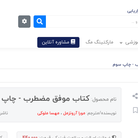
ریابی
موزشی
مارکتینگ مگ
مشاوره آنلاین
 - چاپ سوم
کتاب موفق مضطرب - چاپ 
نام محصول:
نویسنده/مترجم:
مورا آرونزمل
،
مهسا ملوکی
ناشر
ضمانت اصالت و سلامت فیزیکی
قیمت:
440,000
ک