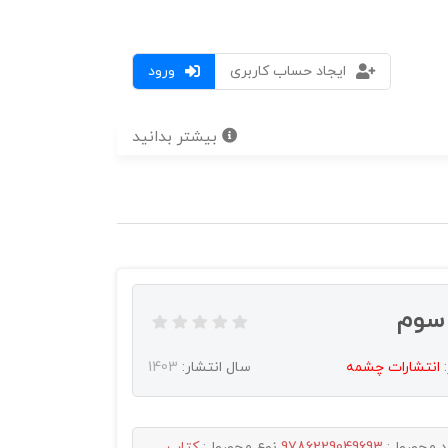
ایجاد حساب کاربری
ورود
بیشتر بدانید
سوم
:
انتشارات چشمه
سال انتشار:
1403
د محصول:
9786229049693
نوع محصول:
کتاب