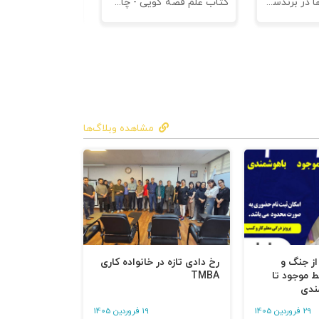
کتاب کهن الگوها در برندسازی - ابزاری برای خلاقها و استراتژیست ها
کتاب علم قصه گویی - چاپ سوم
کتاب هنر متقاعد
مشاهده وبلاگ‌ها
 از جنگ و
رخ دادی تازه در خانواده کاری
ط موجود تا
TMBA
ندی
29 فروردین 1405
19 فروردین 1405