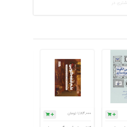
شتری در
رت‌های تفکر
 دهد. سرآخر
‌دهد. این
 درباره رهبری
ا اضطراب در
از قدرت و
ی و الهام‌بخش
1,184,000
تومان
780,000
تومان