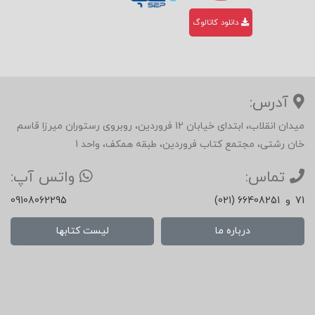
دانلود کاتالوگ
آدرس:
میدان انقلاب، ابتدای خیابان 12 فروردین، روبروی رستوران میرزا قاسم
خان رشتی، مجتمع کتاب فروردین، طبقه همکف، واحد 1
تماس:
واتس آپ:
71
و
(021) 66408251
09108062295
درباره ما
لیست کتابها