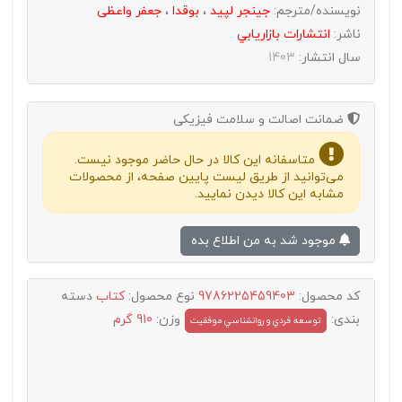
نویسنده/مترجم:
جینجر لپید
،
بوقدا
،
جعفر واعظی
ناشر:
انتشارات بازاريابي
سال انتشار:
1403
ضمانت اصالت و سلامت فیزیکی
متاسفانه این کالا در حال حاضر موجود نیست.
می‌توانید از طریق لیست پایین صفحه، از محصولات
مشابه این کالا دیدن نمایید.
موجود شد به من اطلاع بده
کد محصول:
9786225459403
نوع محصول:
کتاب
دسته
بندی:
وزن:
910 گرم
توسعه فردي و روانشناسي موفقيت